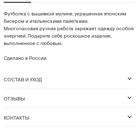
Футболка с вышивкой мулине, украшенная японским
бисером и итальянскими пайетками.
Многочасовая ручная работа заряжает одежду особой
энергией. Подарите себе роскошное изделие,
выполненное с любовью.
Сделано в России.
СОСТАВ И УХОД
ОТЗЫВЫ
хлопок 92%, лайкра 8 %
Оставить отзыв
КОНТАКТЫ
Деликатная стирка 30 градусов.
Глажка с изнанки, либо через слой ткани.