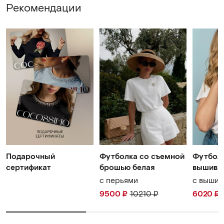
WhatsApp
Рекомендации
Telegram
cocossimo.shop@gmail.com
Подарочный
Футболка со съемной
Футболк
сертификат
брошью белая
вышивк
с перьями
с вышив
9500
₽
10210
₽
6020
₽