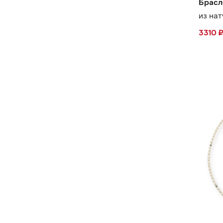
Брасл
из на
3310