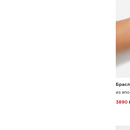
Брасл
из яп
3890