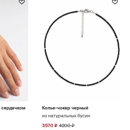
с сердечком
Колье-чокер черный
из натуральных бусин
3570
₽
4200
₽