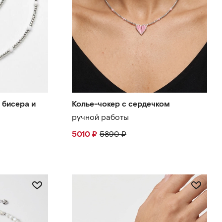
 бисера и
Колье-чокер с сердечком
ручной работы
5010
₽
5890
₽