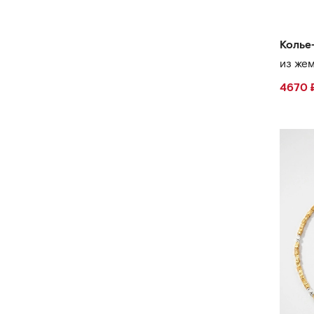
Колье
из же
4670