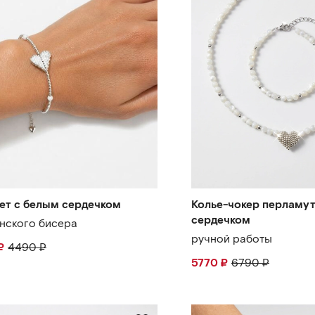
ет с белым сердечком
Колье-чокер перламут
сердечком
онского бисера
ручной работы
₽
4490
₽
5770
₽
6790
₽