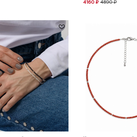
4160
₽
4890
₽