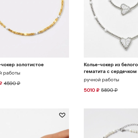
-чокер золотистое
Колье-чокер из белого
гематита с сердечком
й работы
ручной работы
₽
4590
₽
5010
₽
5890
₽