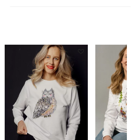
Деликатная стирка 30 градусов.
Глажка с изнанки, либо через слой ткани.
WhatsApp
Telegram
cocossimo.shop@gmail.com