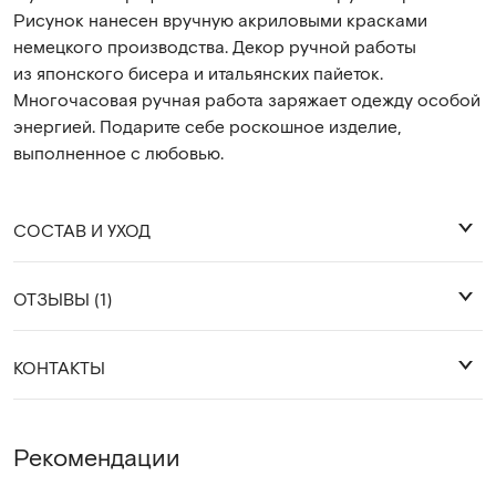
Рисунок нанесен вручную акриловыми красками
немецкого производства. Декор ручной работы
из японского бисера и итальянских пайеток.
Многочасовая ручная работа заряжает одежду особой
энергией. Подарите себе роскошное изделие,
выполненное с любовью.
СОСТАВ И УХОД
ОТЗЫВЫ (1)
92% хлопок 8% лайкра
КОНТАКТЫ
Ольга М.
Деликатная стирка 30 градусов.
Добрый день☀️в моей коллекции футболка
Глажка с изнанки, либо через слой ткани.
с🦒, она-потрясающая😍
WhatsApp
Рекомендации
Telegram